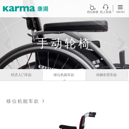
首页
商品橱窗
线上客服
MENU
手动轮椅
经济入门车款
移位机能车款
仰躺长照车款
移位机能车款